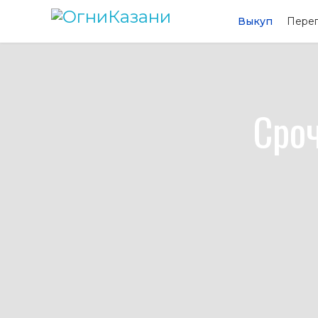
Выкуп
Пере
Сро