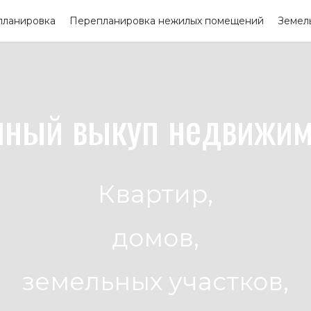
планировка
Перепланировка нежилых помещений
Земел
чный выкуп недвижим
Квартир,
домов,
земельных участков,